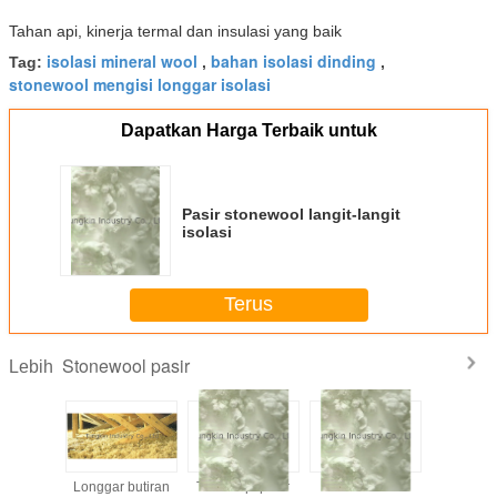
Tahan api, kinerja termal dan insulasi yang baik
isolasi mineral wool
bahan isolasi dinding
Tag:
,
,
stonewool mengisi longgar isolasi
Dapatkan Harga Terbaik untuk
Pasir stonewool langit-langit
isolasi
Terus
Stonewool pasir
Lebih
 butiran
Longgar butiran
Tahan api pasir
Putih Pasir
Isolasi Isi