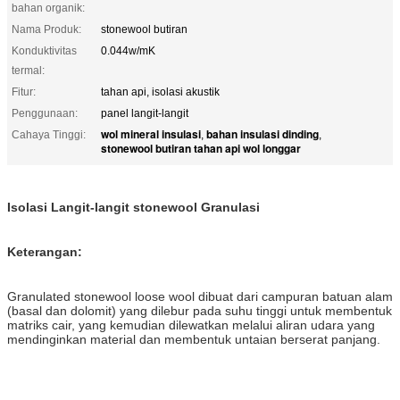
bahan organik:
Nama Produk:
stonewool butiran
Konduktivitas
0.044w/mK
termal:
Fitur:
tahan api, isolasi akustik
Penggunaan:
panel langit-langit
wol mineral insulasi
bahan insulasi dinding
Cahaya Tinggi:
,
,
stonewool butiran tahan api wol longgar
Isolasi Langit-langit stonewool Granulasi
Keterangan:
Granulated stonewool loose wool dibuat dari campuran batuan alam
(basal dan dolomit) yang dilebur pada suhu tinggi untuk membentuk
matriks cair, yang kemudian dilewatkan melalui aliran udara yang
mendinginkan material dan membentuk untaian berserat panjang.