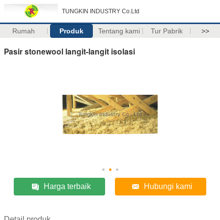
TUNGKIN INDUSTRY Co.Ltd
Rumah
Produk
Tentang kami
Tur Pabrik
>>
Pasir stonewool langit-langit isolasi
Harga terbaik
Hubungi kami
Detail produk