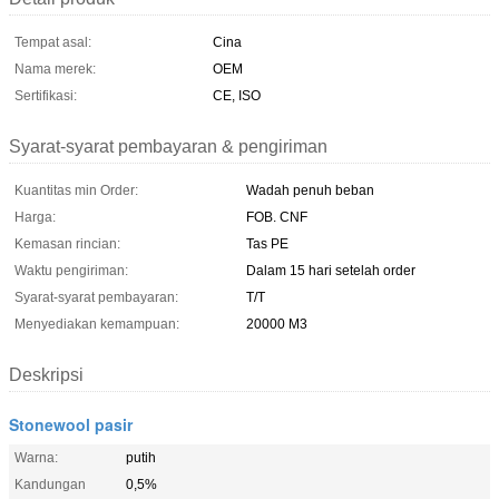
Tempat asal:
Cina
Nama merek:
OEM
Sertifikasi:
CE, ISO
Syarat-syarat pembayaran & pengiriman
Kuantitas min Order:
Wadah penuh beban
Harga:
FOB. CNF
Kemasan rincian:
Tas PE
Waktu pengiriman:
Dalam 15 hari setelah order
Syarat-syarat pembayaran:
T/T
Menyediakan kemampuan:
20000 M3
Deskripsi
Stonewool pasir
Warna:
putih
Kandungan
0,5%