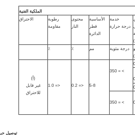
الملكية الفنية
خدمة
الأساسية
محتوى
رطوبة
الاحتراق
درجة حرارة
قطر
النار
مقاومة
ة
الدائرة
و
درجة مئوية
مم
٪
٪
> = 350
(أ)
5-8
<= 0.2
<= 1.0
غير قابل
للاحتراق
> = 350
توصيل حر