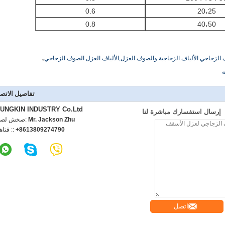
0.6
20،25
0.8
40،50
,
ف الزجاجي الألياف الزجاجية والصوف العزل,الألياف العزل الصوف الزجاجي
ة
تفاصيل الاتص
UNGKIN INDUSTRY Co.Ltd
إرسال استفسارك مباشرة لنا
Mr. Jackson Zhu
اتصل شخص
+8613809274790
الهاتف :
اتصل