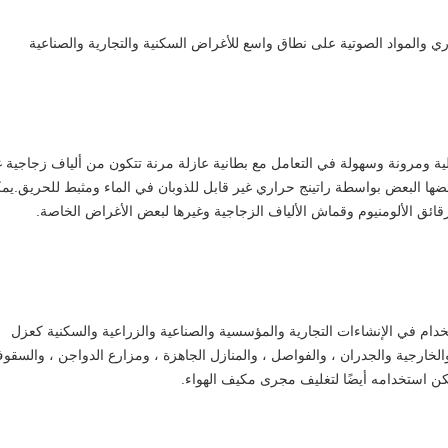
ي والمواد الصوتية على نطاق واسع للأغراض السكنية والتجارية والصناعية
Tungkin glasswool بكفاءة عالية ومرونة وسهولة في التعامل مع بطانية عازلة مرنة تتكون من ألياف زجاجية 
ا البعض بواسطة راتينج حراري غير قابل للذوبان في الماء ومثبط للحريق.يم
قائق الألومنيوم وقماش الألياف الزجاجية وغيرها لبعض الأغراض الخاصة.
 بطانية Tungkin glasswool للاستخدام في الإنشاءات التجارية والمؤسسية والصناعية والزراعية والسكنية كعزل
لخارجية والجدران ، والفواصل ، والمنازل الجاهزة ، ومزارع الدواجن ، والسقو
ن استخدامه أيضًا لتغليف مجرى مكيف الهواء.