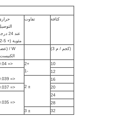
كثافة
تفاوت
حراري
التوصيل
عند 24 درج
مئوية (+ 5-2)
(كجم / م 3)
W / (عض
الكنيست)
<= 0.04
+2
10
-1
12
<= 0.039
16
± 2
<= 0.037
20
24
<= 0.035
28
± 3
32