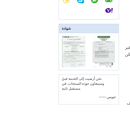
شهادة
غير
كن
نحن أرضيت إلى الخدمة فنيّ
وسيتعاون جودة المنتجات, في
مستقبل ثانية.
—— جويس
ف