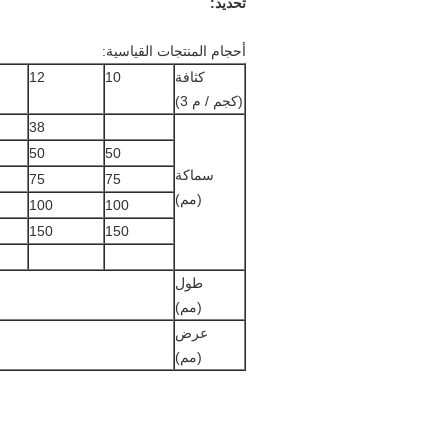
تحديد:
أحجام المنتجات القياسية:
كثافة
10
12
(كجم / م 3)
38
50
50
سماكة
75
75
(مم)
100
100
150
150
طول
(مم)
عرض
(مم)