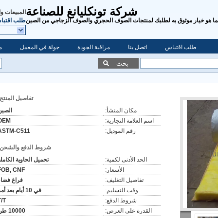
شركة تونكليانغ للصناعة
المبيعات و
ما هو خيار موثوق به لطلبك لمنتجات الصوف الحجري والصوف الزجاجي من الصين
طلب اقتبا
طلب اقتباس
اتصل بنا
مراقبة الجودة
جولة في المعمل
م
بحث
تفاصيل المنتج:
مكان المنشأ:
الصين
اسم العلامة التجارية:
OEM
رقم الموديل:
ASTM-C511
شروط الدفع والشحن:
الحد الأدنى لكمية:
تحميل الحاوية الكامل
الأسعار:
FOB, CNF
تفاصيل التغليف:
فراغ فضاء
وقت التسليم:
في 10 أيام بعد أمر
شروط الدفع:
T/T
القدرة على العرض:
10000 طن