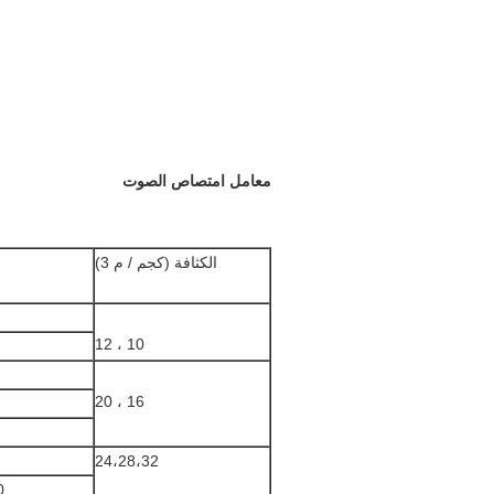
معامل امتصاص الصوت
الكثافة (كجم / م 3)
10 ، 12
16 ، 20
24،28،32
 100