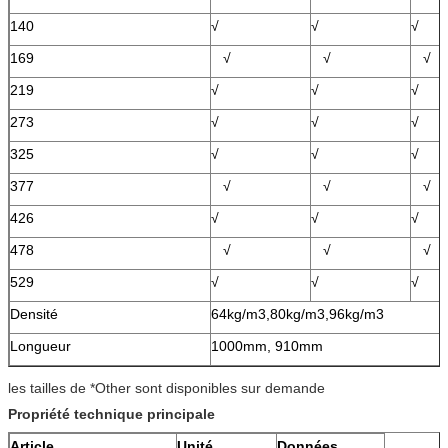
140
√
√
√
169
√
√
√
219
√
√
√
273
√
√
√
325
√
√
√
377
√
√
√
426
√
√
√
478
√
√
√
529
√
√
√
Densité
64kg/m3,80kg/m3,96kg/m3
Longueur
1000mm, 910mm
les tailles de *Other sont disponibles sur demande
Propriété technique principale
Article
Unité
Données