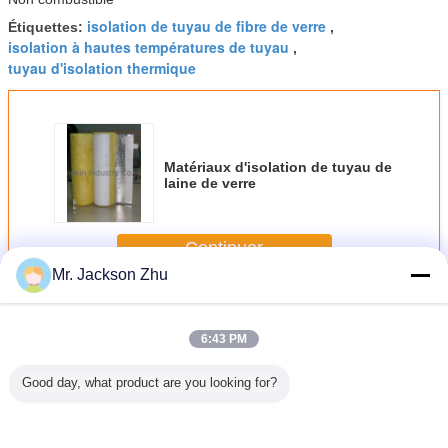
isolation de tuyau de fibre de verre
Étiquettes:
,
isolation à hautes températures de tuyau
,
tuyau d'isolation thermique
Matériaux d'isolation de tuyau de
laine de verre
Continuer
Mr. Jackson Zhu
Isolation de tuyau de laine de verre
Plus
6:43 PM
Good day, what product are you looking for?
apier
isolation de tuyau
Isolation à hautes
Isolation à hautes
Isolation r
nium de
de climatiseur de
températures de
températures de
tuyau de l
 verre a
la laine de verre
tuyau de laine de
tuyau de laine de
verr