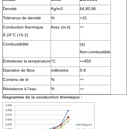
Densité
Kg/m3
64,80,96
Tolérance de densité
%
+15
Conduction thermique
Avec (m.k)
<>
À 24°C (+5-2)
Combustibilité
(a)
Non-combustible
Entretenez la température
°C
=450
>
Diamètre de fibre
millimètre
5-8
Contenu de tir
%
<>
Résistance à l'eau
%
<>
Diagramme de la conduction thermique :