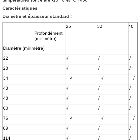
Caractéristiques
Diamètre et épaisseur standard :
25
30
40
Profondément
(millimètre)
Diamètre (millimètre)
22
√
√
√
28
√
√
√
34
√
√
√
43
√
√
√
48
√
√
√
60
√
√
√
76
√
√
√
89
√
√
√
114
√
√
√