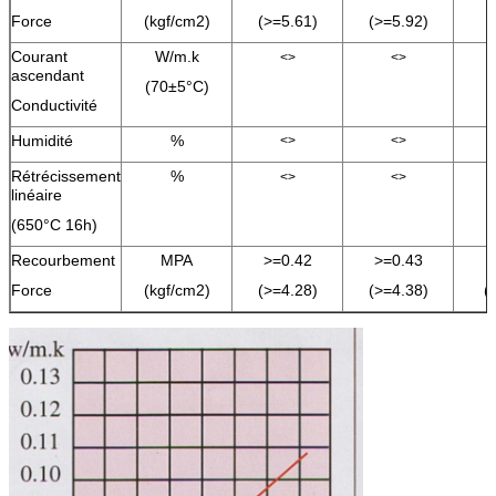
Force
(kgf/cm2)
(>=5.61)
(>=5.92)
Courant
W/m.k
<>
<>
ascendant
(70±5°C)
Conductivité
Humidité
%
<>
<>
Rétrécissement
%
<>
<>
linéaire
(650°C 16h)
Recourbement
MPA
>=0.42
>=0.43
Force
(kgf/cm2)
(>=4.28)
(>=4.38)
(