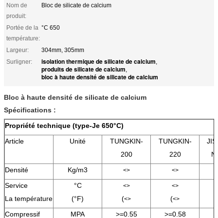
Nom de
Bloc de silicate de calcium
produit:
Portée de la
°C 650
température:
Largeur:
304mm, 305mm
isolation thermique de silicate de calcium
Surligner:
,
produits de silicate de calcium
,
bloc à haute densité de silicate de calcium
Bloc à haute densité de silicate de calcium
Spécifications :
Propriété technique (type-Je 650°C)
Article
Unité
TUNGKIN-
TUNGKIN-
JIS
200
220
N
Densité
Kg/m3
<>
<>
Service
°C
<>
<>
La température
(°F)
(
(
<>
<>
Compressif
MPA
>=0.55
>=0.58