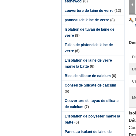
stonewool
(6)
couverture de laine de verre
(12)
panneau de laine de verre
(8)
Isolation de tuyau de laine de
verre
(8)
Des
Tuiles de plafond de laine de
verre
(6)
Di
L'isolation de laine de verre
manie la batte
(6)
De
Bloc de silicate de calcium
(6)
Ca
Conseil de Silicate de calcium
(6)
Me
Couverture de tuyau de silicate
de calcium
(7)
Iso
L'isolation de polyester manie la
Dét
batte
(6)
Cou
Panneau isolant de laine de
Des