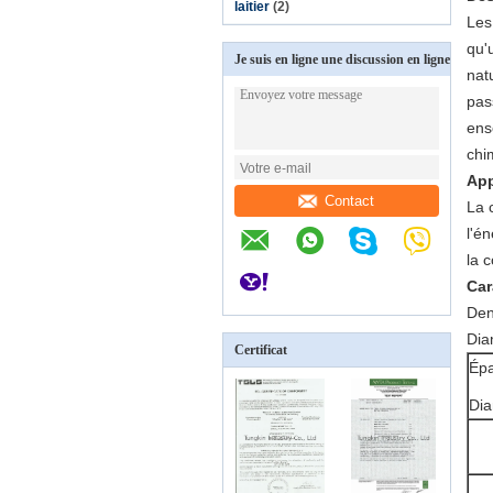
laitier
(2)
Les
qu'
Je suis en ligne une discussion en ligne
nat
pas
ens
chi
App
Contact
La 
l'é
la 
Car
Den
Dia
Certificat
Épa
Dia