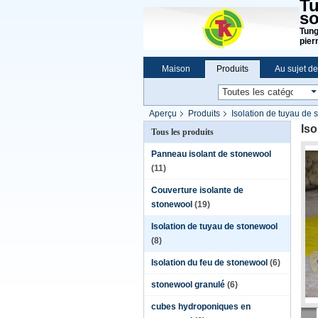
Tu
so
Tung
pier
Maison
Produits
Au sujet d
Aperçu
Produits
Isolation de tuyau de
Iso
Tous les produits
Panneau isolant de stonewool
(11)
Couverture isolante de
stonewool
(19)
Isolation de tuyau de stonewool
(8)
Isolation du feu de stonewool
(6)
stonewool granulé
(6)
cubes hydroponiques en