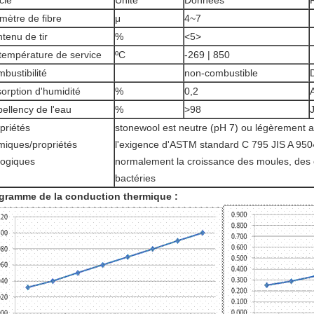
icle
Unité
Données
mètre de fibre
μ
4~7
tenu de tir
%
<5>
température de service
ºC
-269 | 850
bustibilité
non-combustible
orption d'humidité
%
0,2
ellency de l'eau
%
>98
priétés
stonewool est neutre (pH 7) ou légèrement a
miques/propriétés
l'exigence d'ASTM standard C 795 JIS A 9504
logiques
normalement la croissance des moules, des
bactéries
gramme de la conduction thermique :