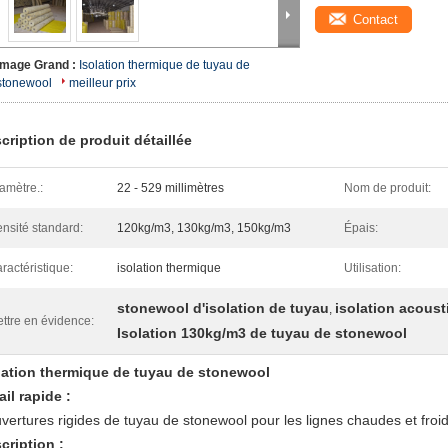
Contact
Image Grand :
Isolation thermique de tuyau de
stonewool
meilleur prix
cription de produit détaillée
amètre.:
22 - 529 millimètres
Nom de produit:
nsité standard:
120kg/m3, 130kg/m3, 150kg/m3
Épais:
ractéristique:
isolation thermique
Utilisation:
stonewool d'isolation de tuyau
isolation acous
,
ttre en évidence:
Isolation 130kg/m3 de tuyau de stonewool
lation thermique de tuyau de stonewool
ail rapide :
vertures rigides de tuyau de stonewool pour les lignes chaudes et froi
cription :