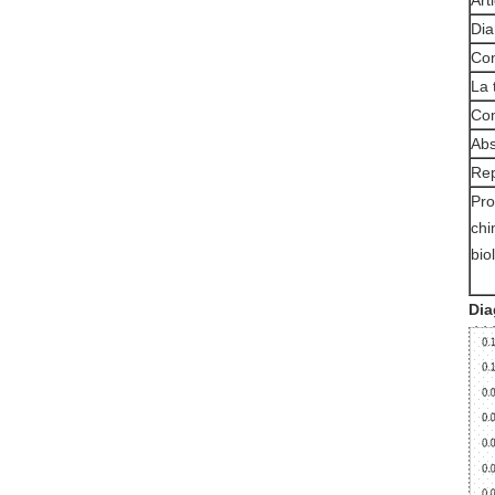
Art
Dia
Con
La 
Com
Abs
Rep
Pro
chi
bio
Dia