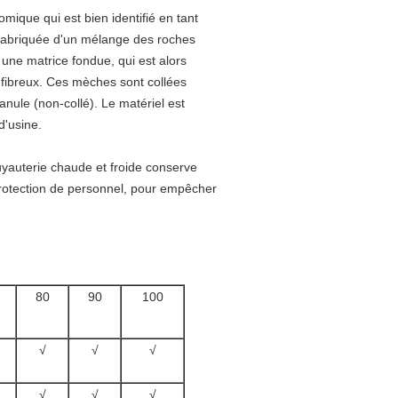
mique qui est bien identifié en tant
t fabriquée d'un mélange des roches
une matrice fondue, qui est alors
s fibreux. Ces mèches sont collées
anule (non-collé). Le matériel est
d'usine.
yauterie chaude et froide conserve
protection de personnel, pour empêcher
80
90
100
√
√
√
√
√
√