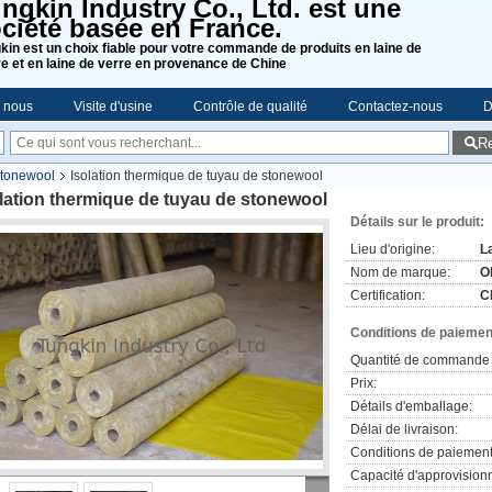
ngkin Industry Co., Ltd. est une
ciété basée en France.
kin est un choix fiable pour votre commande de produits en laine de
re et en laine de verre en provenance de Chine
e nous
Visite d'usine
Contrôle de qualité
Contactez-nous
D
R
 stonewool
Isolation thermique de tuyau de stonewool
lation thermique de tuyau de stonewool
Détails sur le produit:
Lieu d'origine:
L
Nom de marque:
O
Certification:
C
Conditions de paiement
Quantité de commande 
Prix:
Détails d'emballage:
Délai de livraison:
Conditions de paiement
Capacité d'approvision