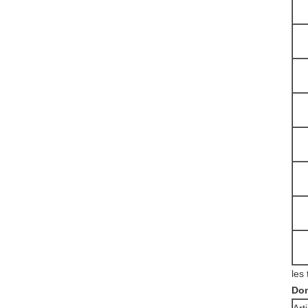
les
Don