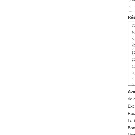
Rés
Ava
rigi
Exc
Fac
La 
Bon