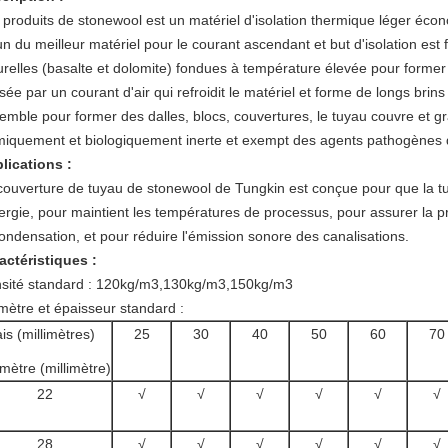
 produits de stonewool est un matériel d'isolation thermique léger écono
un du meilleur matériel pour le courant ascendant et but d'isolation es
urelles (basalte et dolomite) fondues à température élevée pour former 
sée par un courant d'air qui refroidit le matériel et forme de longs brin
emble pour former des dalles, blocs, couvertures, le tuyau couvre et gr
miquement et biologiquement inerte et exempt des agents pathogènes 
lications :
couverture de tuyau de stonewool de Tungkin est conçue pour que la tu
nergie, pour maintient les températures de processus, pour assurer la 
condensation, et pour réduire l'émission sonore des canalisations.
actéristiques :
sité standard : 120kg/m3,130kg/m3,150kg/m3
mètre et épaisseur standard :
is (millimètres)
25
30
40
50
60
70
mètre (millimètre)
22
√
√
√
√
√
√
28
√
√
√
√
√
√