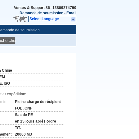
Ventes & Support
86--13809274790
Demande de soumission
-
Email
Select Language
emande de soumission
echercher
a Chine
EM
E, ISO
 et expédition:
min:
Pleine charge de récipient
FOB. CNF
Sac de PE
en 15 jours après ordre
:
T/T.
nement:
20000 M3