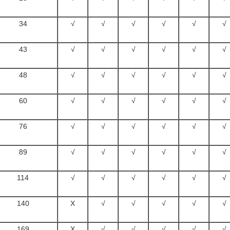
34
√
√
√
√
√
√
43
√
√
√
√
√
√
48
√
√
√
√
√
√
60
√
√
√
√
√
√
76
√
√
√
√
√
√
89
√
√
√
√
√
√
114
√
√
√
√
√
√
140
X
√
√
√
√
√
169
X
√
√
√
√
√