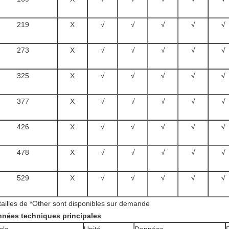
219
X
√
√
√
√
√
273
X
√
√
√
√
√
325
X
√
√
√
√
√
377
X
√
√
√
√
√
426
X
√
√
√
√
√
478
X
√
√
√
√
√
529
X
√
√
√
√
√
 tailles de *Other sont disponibles sur demande
nées techniques principales