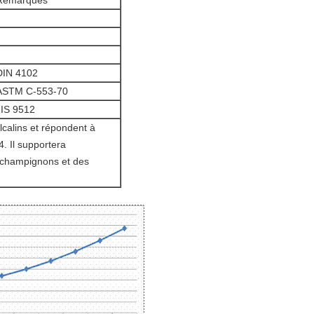
Remarques
DIN 4102
ASTM C-553-70
JIS 9512
lcalins et répondent à
. Il supportera
 champignons et des