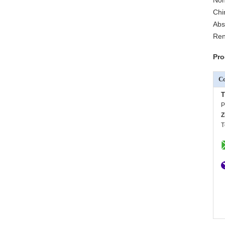
Non
Chi
Abs
Ren
Pro
C
T
P
Z
T