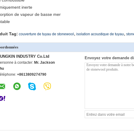
 combustible
miquement inerte
orption de vapeur de basse mer
table
,
,
duit Tag:
couverture de tuyau de stonewool
isolation acoustique de tuyau
ston
oordonnées
UNGKIN INDUSTRY Co.Ltd
Envoyez votre demande di
ersonne à contacter:
Mr. Jackson
hu
éléphone:
+8613809274790